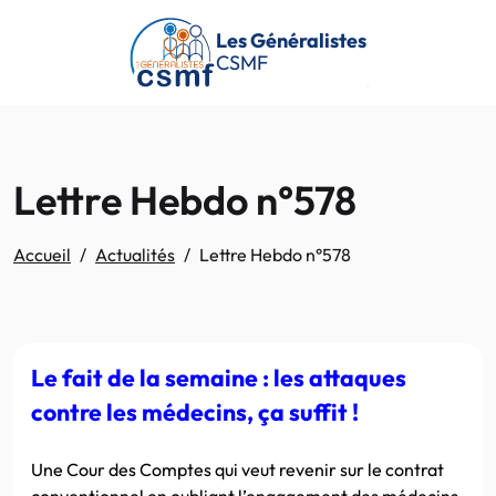
Passer au contenu principal
Les Généralistes
CSMF
Lettre Hebdo n°578
Accueil
Actualités
Lettre Hebdo n°578
Le fait de la semaine : les attaques
contre les médecins, ça suffit !
Une Cour des Comptes qui veut revenir sur le contrat
conventionnel en oubliant l’engagement des médecins