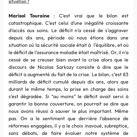
situation ?
Marisol Touraine
: C’est vrai que le b
il
an est
catastrophique. C’est celui d’une inégalité croissante
d’accès aux soins. Le déficit n’a cessé de s’aggraver
depuis dix ans, période où nous étions dans une
situation où la sécurité sociale était à l’équ
il
ibre, et où
le déficit de l’assurance maladie était maîtrisé. Or,
il
n’a
cessé de se creuser bien avant la crise alors que le
discours de Nicolas Sarkozy consiste à dire que le
déficit a augmenté du fait de la crise. Le b
il
an, c’est 83
m
il
liards de déficit cumulé depuis dix ans, alors que
durant le même temps, la prise en charge des soins
s’est dégradée. Si “au moins” le déficit avait servi à
garantir la bonne couverture, on pourrait se dire que
nous avons réussi à sauver le
plus
important. Même
pas. On a le sentiment que derrière l’absence de
réformes engagées,
il
y a le choix inavoué, subreptice,
sans débats, de faire évoluer notre système de