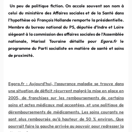
Un peu de politique fiction. On accole souvent son nom à
celui du ministère des Affaires sociales et de la Santé dans
l’hypothèse où François Hollande remporte la présidentielle.
Membre du bureau national du PS, députée d’Indre et Loire
siégeant à la commission des affaires sociales de l’Assemblée
nationale, Marisol Touraine déta
il
le pour
Egora.fr
le
programme du Parti socialiste en matière de santé et soins
de proximité.
Egora.fr : Aujourd’hui, l’assurance maladie se trouve dans
une situation de déficit récurrent malgré la mise en place en
2005, de franchises sur les remboursements de certains
soins et actes médicaux mal acceptées, et une politique de
déremboursements de médicaments. Les soins courants ne
sont
plus
remboursés qu’à hauteur de 50 % environ. Que
pourrait faire la gauche arrivée au pouvoir pour redresser la