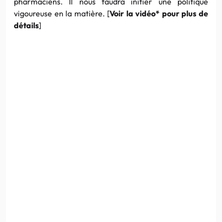
pharmaciens.
Il
nous faudra initier une politique
vigoureuse en la matière. [
Voir la vidéo* pour
plus
de
déta
il
s
]