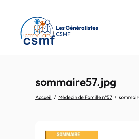
Passer au contenu principal
Les Généralistes
CSMF
sommaire57.jpg
Accueil
Médecin de Famille n°57
sommair