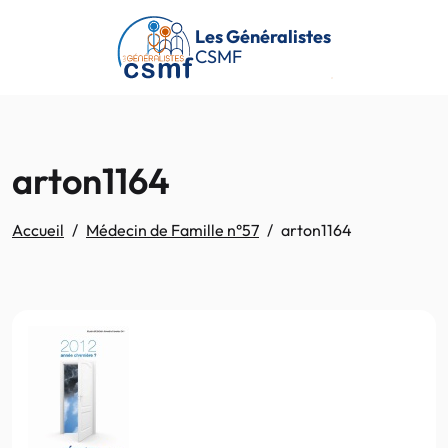
Passer au contenu principal
Les Généralistes
CSMF
arton1164
Accueil
Médecin de Famille n°57
arton1164