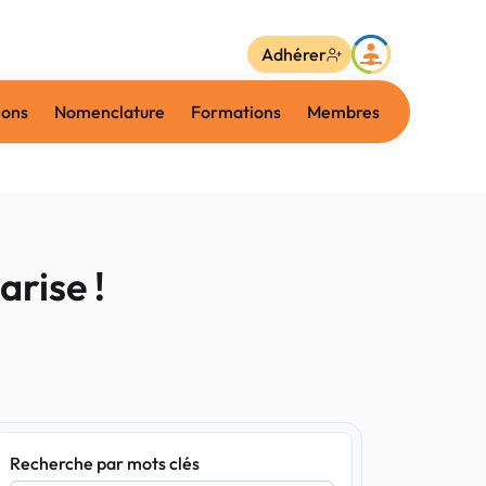
Adhérer
ions
Nomenclature
Formations
Membres
arise !
Recherche par mots clés