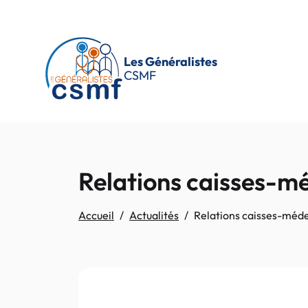
Passer au contenu principal
Les Généralistes
CSMF
Relations caisses-méd
Accueil
Actualités
Relations caisses-médec