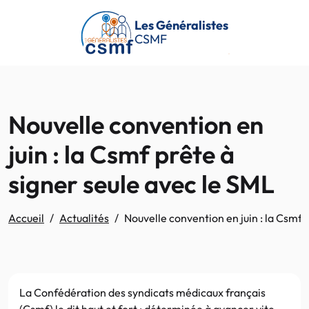
Passer au contenu principal
Les Généralistes
CSMF
Nouvelle convention en
juin : la Csmf prête à
signer seule avec le SML
Accueil
Actualités
Nouvelle convention en juin : la Csmf 
La Confédération des syndicats médicaux français
(Csmf) le dit haut et fort : déterminée à avancer vite,