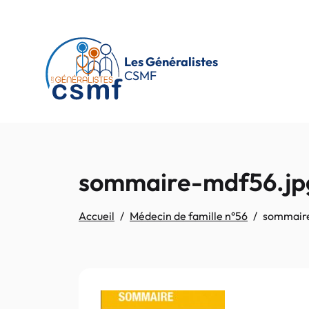
Passer au contenu principal
Les Généralistes
CSMF
sommaire-mdf56.jp
Accueil
Médecin de famille n°56
sommair