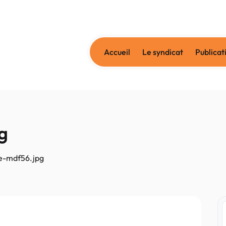
Accueil
Le syndicat
Publicat
g
e-mdf56.jpg