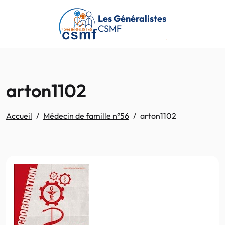
Passer au contenu principal
Les Généralistes
CSMF
arton1102
Accueil
Médecin de famille n°56
arton1102