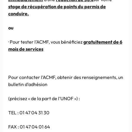
stage de récupération de points du permis de
conduire.
ou
· Pour tester
l’ACMF
, vous bénéficiez
gratuitement de 6
mois de services
Pour contacter
l’ACMF
, obtenir des renseignements, un
bulletin d’adhésion
(précisez « de la part de
l’UNOF
») :
TEL : 01 47 04 31 30
FAX
: 01 47 04 01 64