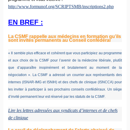
http://www.formunof.org/SCRIPTSMB/inscriptions2.php
EN BREF :
La CSMF rappelle aux médecins en formation qu’ils
sont invités permanents au Conseil confédéral
« Il semble plus efficace et cohérent que vous participiez au programme
et aux choix de la CSMF pour l’avenir de la médecine libérale, plutôt
que d’apparaître inopinément et brutalement au moment de la
négociation ». La CSMF a adressé un courrier aux représentants des
internes (ISNAR-IMG et ISNIH) et des chefs de clinique (ISNCCA) pour
les inviter à participer à ses prochains conseils confédéraux. Un siège
d’invité permanent leur est réservé par les statuts de la CSMF.
Lire les lettres adressées aux syndicats d’internes et de chefs
de clinique