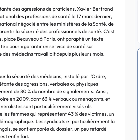
ante des agressions de praticiens, Xavier Bertrand
national des professions de santé le 17 mars dernier,
 national négocié entre les ministères de la Santé, de
garantir la sécurité des professionnels de santé. C’est
res, place Beauveau à Paris, ont paraphé un texte
té » pour « garantir un service de santé sur
re des médecins travaillait depuis plusieurs mois,
ur la sécurité des médecins, installé par l’Ordre,
iétante des agressions, verbales ou physiques
ement de 80 % du nombre de signalements. Ainsi,
toire en 2009, dont 63 % verbaux ou menaçants, et
éralistes sont particulièrement visés : ils
e les femmes qui représentent 43 % des victimes, un
 démographique. Les syndicats et particulièrement la
çais, se sont emparés du dossier, un peu retardé
st enfin fait.