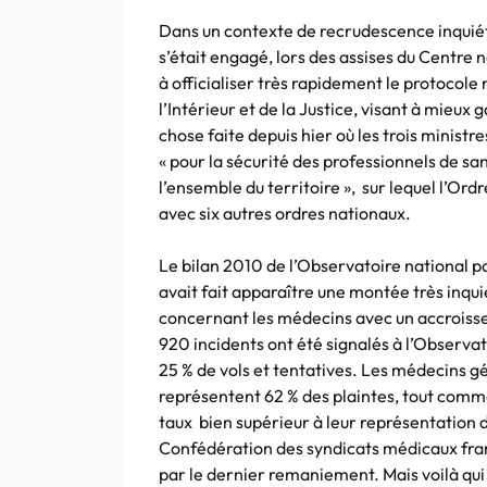
Dans un contexte de recrudescence inquiét
s’était engagé, lors des assises du Centre 
à officialiser très rapidement le protocole
l’Intérieur et de la Justice, visant à mieux 
chose faite depuis hier où les trois minist
« pour la sécurité des professionnels de san
l’ensemble du territoire », sur lequel l’Ord
avec six autres ordres nationaux.
Le bilan 2010 de l’Observatoire national po
avait fait apparaître une montée très inqu
concernant les médecins avec un accroiss
920 incidents ont été signalés à l’Observa
25 % de vols et tentatives. Les médecins gén
représentent 62 % des plaintes, tout comm
taux bien supérieur à leur représentation
Confédération des syndicats médicaux fran
par le dernier remaniement. Mais voilà qui e