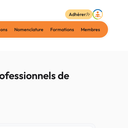
Adhérer
ions
Nomenclature
Formations
Membres
rofessionnels de