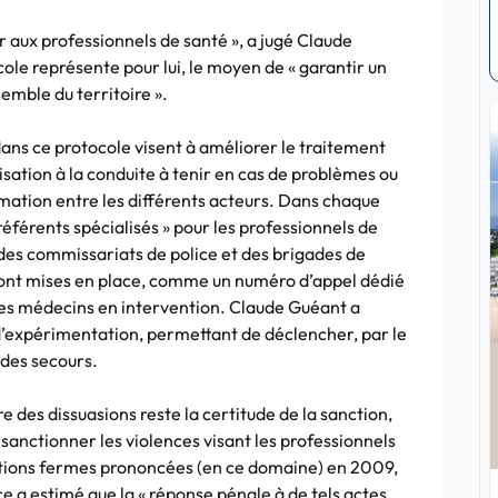
r aux professionnels de santé », a jugé Claude
cole représente pour lui, le moyen de « garantir un
semble du territoire ».
ans ce protocole visent à améliorer le traitement
ilisation à la conduite à tenir en cas de problèmes ou
rmation entre les différents acteurs. Dans chaque
éférents spécialisés » pour les professionnels de
es commissariats de police et des brigades de
ont mises en place, comme un numéro d’appel dédié
 des médecins en intervention. Claude Guéant a
d’expérimentation, permettant de déclencher, par le
 des secours.
re des dissuasions reste la certitude de la sanction,
sanctionner les violences visant les professionnels
ations fermes prononcées (en ce domaine) en 2009,
ce a estimé que la « réponse pénale à de tels actes