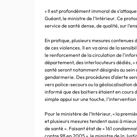
« Il est profondément immoral de s’attaque
Guéant, le ministre de l’Intérieur. Ce proto
service de santé dense, de qualité, sur l’en
En pratique, plusieurs mesures contenues d
de ces violences. Il en va ainsi de la sensib
le renforcement de la circulation de l’info
département, des interlocuteurs dédiés, « r
santé seront notamment désignés au sein d
gendarmerie. Des procédures d’alerte ser
vers police-secours ou la géolocalisation
informé que des boitiers étaient en cours 
simple appui sur une touche, l’intervention
Pour le ministère de l’Intérieur, « la premiè
et plusieurs mesures tendent aussi à mieux 
de santé ». Faisant état de « 161 condamn
contre 98 en 2005 », le ministre de la Justi