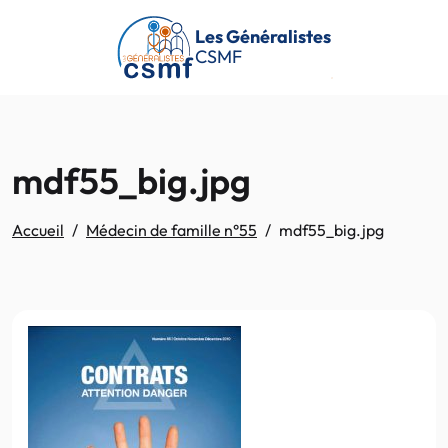
Passer au contenu principal
Les Généralistes
CSMF
mdf55_big.jpg
Accueil
Médecin de famille n°55
mdf55_big.jpg