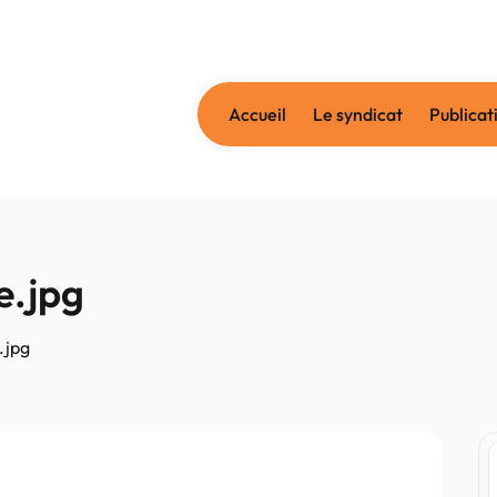
Accueil
Le syndicat
Publicat
e.jpg
.jpg