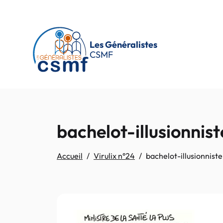
Passer au contenu principal
Les Généralistes
CSMF
bachelot-illusionnist
Accueil
Virulix n°24
bachelot-illusionniste