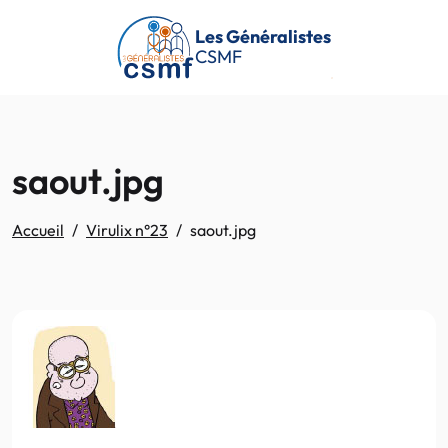
Passer au contenu principal
Les Généralistes
CSMF
saout.jpg
Accueil
Virulix n°23
saout.jpg