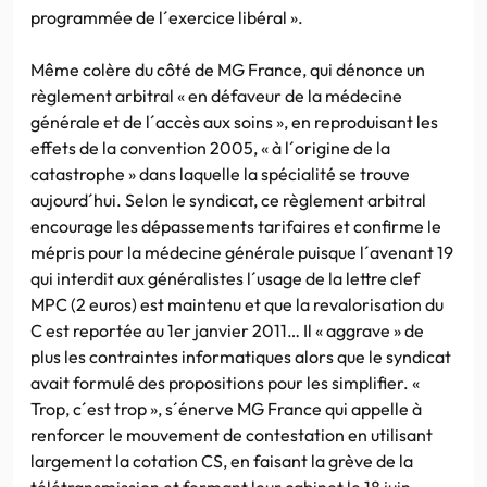
programmée de l´exercice libéral ».
Même colère du côté de MG France, qui dénonce un
règlement arbitral « en défaveur de la médecine
générale et de l´accès aux soins », en reproduisant les
effets de la convention 2005, « à l´origine de la
catastrophe » dans laquelle la spécialité se trouve
aujourd´hui. Selon le syndicat, ce règlement arbitral
encourage les dépassements tarifaires et confirme le
mépris pour la médecine générale puisque l´avenant 19
qui interdit aux généralistes l´usage de la lettre clef
MPC (2 euros) est maintenu et que la revalorisation du
C est reportée au 1er janvier 2011… Il « aggrave » de
plus les contraintes informatiques alors que le syndicat
avait formulé des propositions pour les simplifier. «
Trop, c´est trop », s´énerve MG France qui appelle à
renforcer le mouvement de contestation en utilisant
largement la cotation CS, en faisant la grève de la
télétransmission et fermant leur cabinet le 18 juin