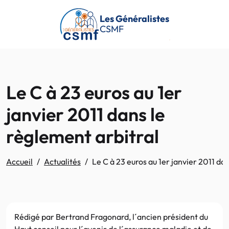
Passer au contenu principal
Les Généralistes
CSMF
Le C à 23 euros au 1er
janvier 2011 dans le
règlement arbitral
Accueil
Actualités
Le C à 23 euros au 1er janvier 2011 da
Rédigé par Bertrand Fragonard, l´ancien président du
Haut conseil pour l´avenir de l´assurance maladie et de