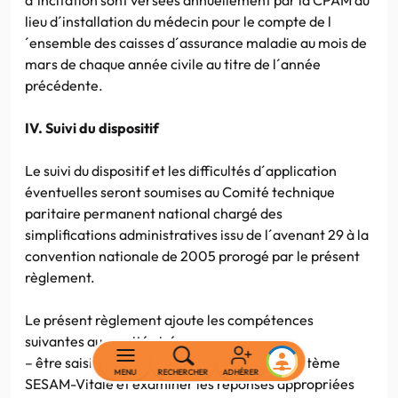
lieu d´installation du médecin pour le compte de l
´ensemble des caisses d´assurance maladie au mois de
mars de chaque année civile au titre de l´année
précédente.
IV. Suivi du dispositif
Le suivi du dispositif et les difficultés d´application
éventuelles seront soumises au Comité technique
paritaire permanent national chargé des
simplifications administratives issu de l´avenant 29 à la
convention nationale de 2005 prorogé par le présent
règlement.
Le présent règlement ajoute les compétences
suivantes au comité visé supra :
– être saisi de tout dysfonctionnement du système
MENU
RECHERCHER
ADHÉRER
SESAM-Vitale et examiner les réponses appropriées