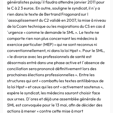
généralistes puisqu´il faudra attendre janvier 2011 pour
le C à 2 3 euros. En outre, souligne le syndicat, il n´y a
rien dans le texte de Bertrand Fragonard sur l
´assouplissement du C2 validé en 2007, la mise à niveau
de la Ccam technique ou les majorations du CS en cas d
´urgence « comme le demande le SML ». Le texte ne
comporte rien non plus concernant les médecins à
exercice particulier (MEP) « qui ne sont reconnus ni
conventionnellement, ni dans la loi Hpst ». Pour le SML,
« le divorce avec les professionnels de santé est
désormais entré dans une phase active et l´absence de
conciliation sera prononcé définitivement lors des
prochaines élections professionnelles ». Entre les
structures qui ont « combattu les textes antilibéraux de
la loi Hpst » et ceux qui les ont « activement soutenus »,
espère le syndicat, les médecins sauront choisir face
aux urnes. D´ores et déjà une assemblée générale du
SML est convoquée pour le 13 mai, afin de décider des
actions à mener « contre cette mise à mort