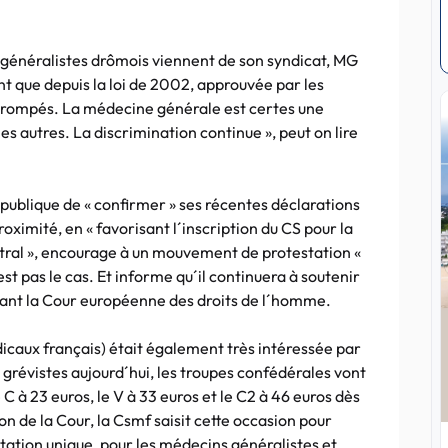
s généralistes drômois viennent de son syndicat, MG
 que depuis la loi de 2002, approuvée par les
é trompés. La médecine générale est certes une
es autres. La discrimination continue », peut on lire
publique de « confirmer » ses récentes déclarations
oximité, en « favorisant l´inscription du CS pour la
tral », encourage à un mouvement de protestation «
est pas le cas. Et informe qu´il continuera à soutenir
devant la Cour européenne des droits de l´homme.
caux français) était également très intéressée par
n grévistes aujourd´hui, les troupes confédérales vont
 C à 23 euros, le V à 33 euros et le C2 à 46 euros dès
ion de la Cour, la Csmf saisit cette occasion pour
ation unique, pour les médecins généralistes et