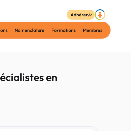
Adhérer
ions
Nomenclature
Formations
Membres
écialistes en