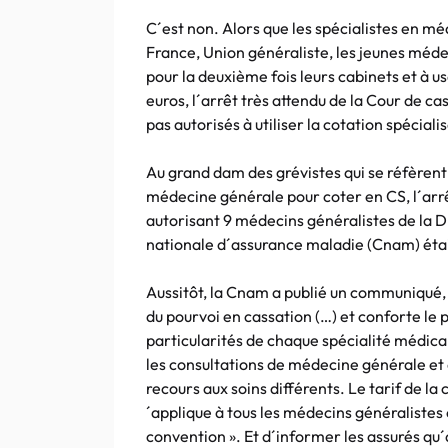
C´est
non. Alors que les spécialistes en m
France, Union généraliste, les jeunes méde
pour la deuxième fois leurs cabinets et à u
euros, l´arrêt très attendu de la Cour de c
pas autorisés à utiliser la cotation spéciali
Au grand dam des grévistes qui se réfèrent à
médecine générale pour coter en CS, l´arrê
autorisant 9 médecins généralistes de la D
nationale d´assurance maladie (Cnam) étai
Aussitôt, la Cnam a publié un communiqué, 
du pourvoi en cassation (…) et conforte le
particularités de chaque spécialité médical
les consultations de médecine générale et
recours aux soins différents. Le tarif de la
´applique à tous les médecins généralistes
convention ». Et d´informer les assurés qu´à 