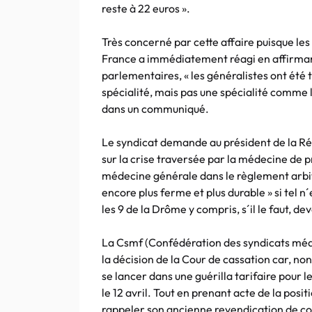
reste à 22 euros ».
Très concerné par cette affaire puisque le
France a immédiatement réagi en affirmant
parlementaires, « les généralistes ont ét
spécialité, mais pas une spécialité comme l
dans un communiqué.
Le syndicat demande au président de la Ré
sur la crise traversée par la médecine de pr
médecine générale dans le règlement arbi
encore plus ferme et plus durable » si tel n´
les 9 de la Drôme y compris, s´il le faut, 
La Csmf (Confédération des syndicats médi
la décision de la Cour de cassation car, no
se lancer dans une guérilla tarifaire pour le
le 12 avril. Tout en prenant acte de la posit
rappeler son ancienne revendication de cot