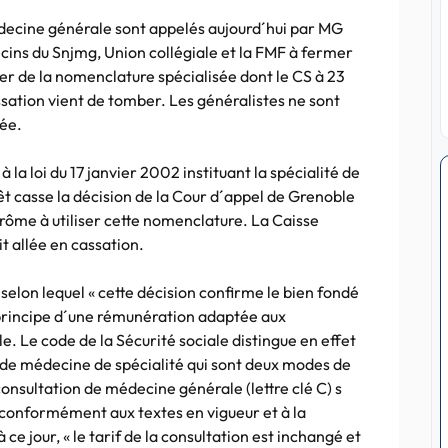
édecine générale sont appelés aujourd´hui par MG
cins du Snjmg, Union collégiale et la FMF à fermer
ser de la nomenclature spécialisée dont le CS à 23
assation vient de tomber. Les généralistes ne sont
sée.
 la loi du 17 janvier 2002 instituant la spécialité de
t casse la décision de la Cour d´appel de Grenoble
rôme à utiliser cette nomenclature. La Caisse
t allée en cassation.
selon lequel « cette décision confirme le bien fondé
 principe d´une rémunération adaptée aux
e. Le code de la Sécurité sociale distingue en effet
 de médecine de spécialité qui sont deux modes de
 consultation de médecine générale (lettre clé C) s
 conformément aux textes en vigueur et à la
ce jour, « le tarif de la consultation est inchangé et