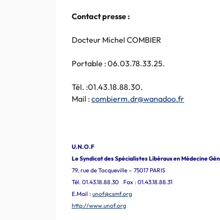
Contact presse :
Docteur Michel COMBIER
Portable : 06.03.78.33.25.
Tél. :01.43.18.88.30.
Mail :
combierm.dr@wanadoo.fr
U.N.O.F
Le Syndicat des Spécialistes Libéraux en Médecine Gé
79, rue de Tocqueville – 75017 PARIS
Tél. 01.43.18.88.30 Fax : 01.43.18.88.31
E.Mail :
unof@csmf.org
http://www.unof.org