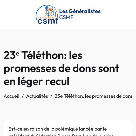
Passer au contenu principal
Les Généralistes
CSMF
23
Téléthon: les
e
promesses de dons sont
en léger recul
Accueil
Actualités
23e Téléthon: les promesses de dons s
Est-ce en raison de la polémique lancée par le
président du Sidaction Pierre Bergé ou de la crise