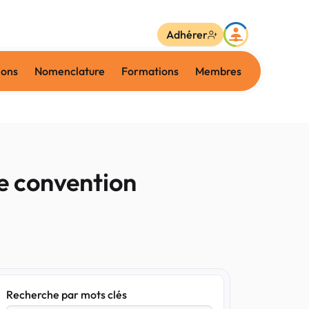
Adhérer
ions
Nomenclature
Formations
Membres
re convention
Recherche par mots clés