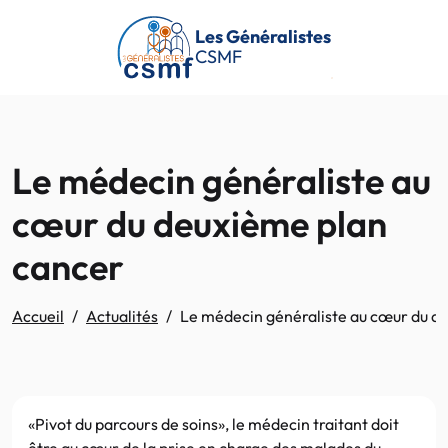
Passer au contenu principal
Les Généralistes
CSMF
Le médecin généraliste au
cœur du deuxième plan
cancer
Accueil
Actualités
Le médecin généraliste au cœur du d
«Pivot du parcours de soins», le médecin traitant doit
être au cœur de la prise en charge des malades du