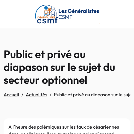
Passer au contenu principal
Les Généralistes
CSMF
Public et privé au
diapason sur le sujet du
secteur optionnel
Accueil
Actualités
Public et privé au diapason sur le suje
A l´heure des polémiques sur les taux de césariennes
dans les cliniques, il y a au moins un point d´accord