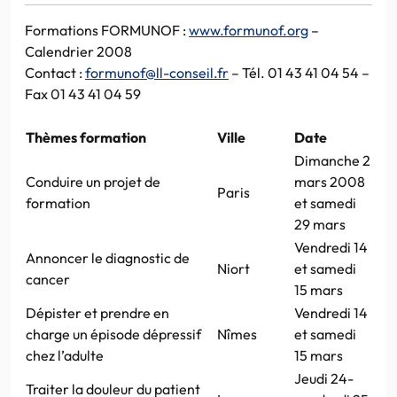
Formations FORMUNOF :
www.formunof.org
–
Calendrier 2008
Contact :
formunof@ll-conseil.fr
– Tél. 01 43 41 04 54 –
Fax 01 43 41 04 59
Thèmes formation
Ville
Date
Dimanche 2
Conduire un projet de
mars 2008
Paris
formation
et samedi
29 mars
Vendredi 14
Annoncer le diagnostic de
Niort
et samedi
cancer
15 mars
Dépister et prendre en
Vendredi 14
charge un épisode dépressif
Nîmes
et samedi
chez l’adulte
15 mars
Jeudi 24-
Traiter la douleur du patient