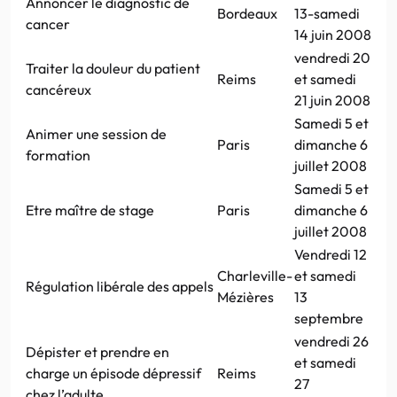
Annoncer le diagnostic de
Bordeaux
13-samedi
cancer
14 juin 2008
vendredi 20
Traiter la douleur du patient
Reims
et samedi
cancéreux
21 juin 2008
Samedi 5 et
Animer une session de
Paris
dimanche 6
formation
juillet 2008
Samedi 5 et
Etre maître de stage
Paris
dimanche 6
juillet 2008
Vendredi 12
Charleville-
et samedi
Régulation libérale des appels
Mézières
13
septembre
vendredi 26
Dépister et prendre en
et samedi
charge un épisode dépressif
Reims
27
chez l’adulte