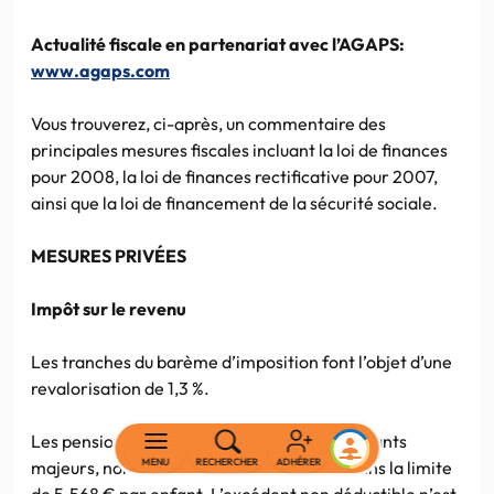
Actualité fiscale en partenariat avec l’AGAPS:
www.agaps.com
Vous trouverez, ci-après, un commentaire des
principales mesures fiscales incluant la loi de finances
pour 2008, la loi de finances rectificative pour 2007,
ainsi que la loi de financement de la sécurité sociale.
MESURES PRIVÉES
Impôt sur le revenu
Les tranches du barème d’imposition font l’objet d’une
revalorisation de 1,3 %.
Les pensions alimentaires versées à des enfants
MENU
RECHERCHER
ADHÉRER
majeurs, non rattachés, sont déductibles dans la limite
de 5.568 € par enfant. L’excédent non déductible n’est