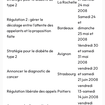
La Rochelle
type 2
24 mai
2008
Samedi 24
Régulation 2 : gérer le
et
décalage entre l’attente des
Bordeaux
dimanche
appelants et la proposition
25 mai et
faite
2008
Vendredi 30
Stratégie pour le diabète de
et samedi
Avignon
type 2
31 mai
2008
vendredi 20
Annoncer le diagnostic de
Strasbourg
et samedi
cancer
21 juin 2008
vendredi
Régulation libérale des appels
Poitiers
13-samedi
14 juin 2008
vendredi