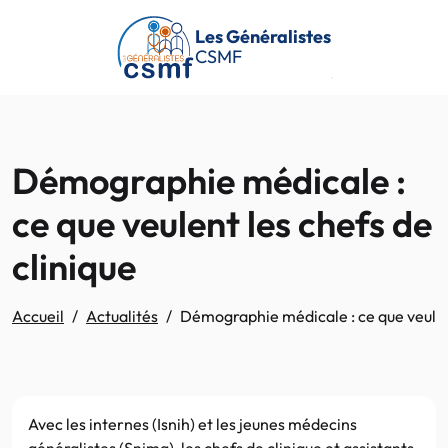
Passer au contenu principal
Les Généralistes
CSMF
Démographie médicale :
ce que veulent les chefs de
clinique
Accueil
Actualités
Démographie médicale : ce que veulent
Avec les internes (Isnih) et les jeunes médecins
généralistes (Snjmg), les chefs de clinique et assistants