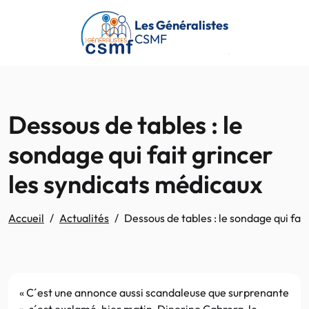
Passer au contenu principal
Les Généralistes
CSMF
Dessous de tables : le
sondage qui fait grincer
les syndicats médicaux
Accueil
Actualités
Dessous de tables : le sondage qui fai
« C´est une annonce aussi scandaleuse que surprenante
», s´est exclamé, hier matin, Dinorino Cabrera, le