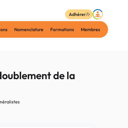
Adhérer
ions
Nomenclature
Formations
Membres
 doublement de la
néralistes