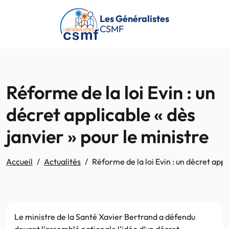
Passer au contenu principal
Les Généralistes
CSMF
Réforme de la loi Evin : un
décret applicable « dès
janvier » pour le ministre
Accueil
Actualités
Réforme de la loi Evin : un décret appl
Le ministre de la Santé Xavier Bertrand a défendu
devant l’assemblé nationale l’idée d’un décret