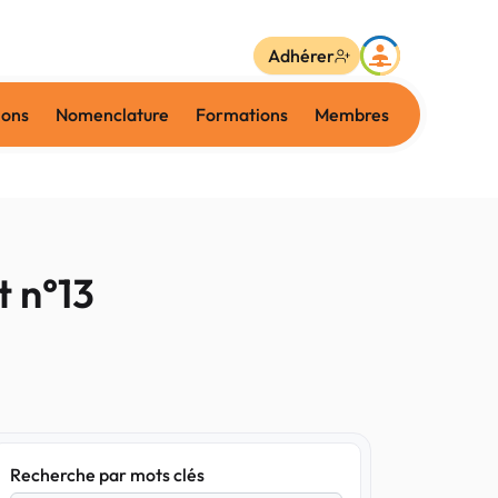
Adhérer
ions
Nomenclature
Formations
Membres
t n°13
Recherche par mots clés