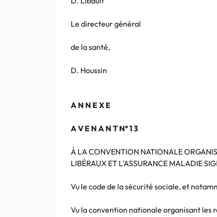
D. Libault
Le directeur général
de la santé,
D. Houssin
A N N E X E
A V E N A N T N° 1 3
À LA CONVENTION NATIONALE ORGANIS
LIBÉRAUX ET L’ASSURANCE MALADIE SIGN
Vu le code de la sécurité sociale, et notamme
Vu la convention nationale organisant les r