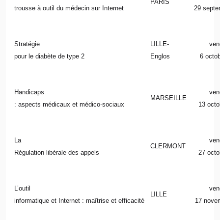
PARIS
trousse à outil du médecin sur Internet
29 septe
Stratégie
LILLE-
ven
pour le diabète de type 2
Englos
6 octo
Handicaps
ven
MARSEILLE
: aspects médicaux et médico-sociaux
13 octo
La
ven
CLERMONT
Régulation libérale des appels
27 octo
L’outil
ven
LILLE
informatique et Internet : maîtrise et efficacité
17 nove