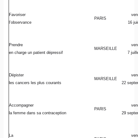
Favoriser
ven
PARIS
l’observance
16 ju
Prendre
ven
MARSEILLE
en charge un patient dépressif
7 juil
Dépister
ven
MARSEILLE
les cancers les plus courants
22 septe
Accompagner
ven
PARIS
la femme dans sa contraception
29 septe
La
ven