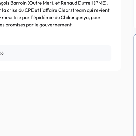
nçois Barroin (Outre Mer), et Renaud Dutreil (PME).
la crise du CPE et l´affaire Clearstream qui revient
´île meurtrie par l´épidémie du Chikungunya, pour
 aides promises par le gouvernement.
06