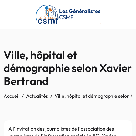
Passer au contenu principal
Les Généralistes
CSMF
Ville, hôpital et
démographie selon Xavier
Bertrand
Accueil
Actualités
Ville, hôpital et démographie selon X
A l´invitation des journalistes de l´association des
journalistes de l´information sociale (AJIS), Xavier