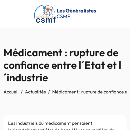
Passer au contenu principal
Les Généralistes
CSMF
Médicament : rupture de
confiance entre l´Etat et l
´industrie
Accueil
Actualités
Médicament : rupture de confiance entr
Les industriels du médicament pensaient
indiscutablement être de bons élèves en matière de