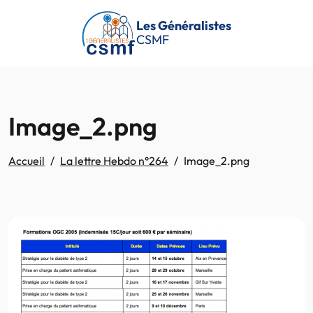
Passer au contenu principal
Les Généralistes
CSMF
Image_2.png
Accueil
La lettre Hebdo n°264
Image_2.png