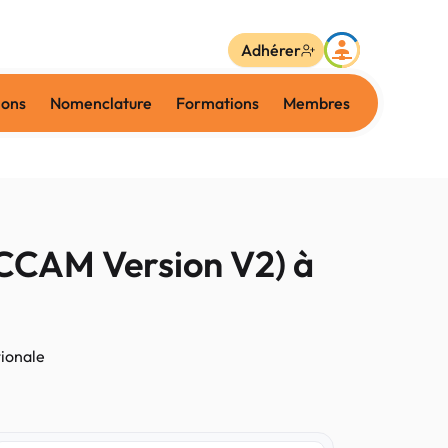
Adhérer
ions
Nomenclature
Formations
Membres
 (CCAM Version V2) à
tionale