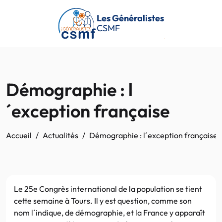
Passer au contenu principal
Les Généralistes
CSMF
Démographie : l
´exception française
Accueil
Actualités
Démographie : l´exception française
Le 25e Congrès international de la population se tient
cette semaine à Tours. Il y est question, comme son
nom l´indique, de démographie, et la France y apparaît