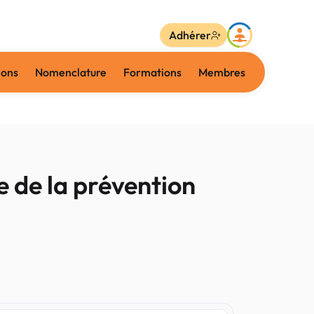
Adhérer
ions
Nomenclature
Formations
Membres
 de la prévention