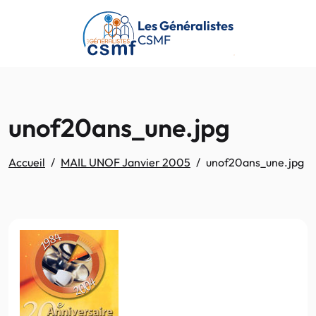
Passer au contenu principal
Les Généralistes
CSMF
unof20ans_une.jpg
Accueil
MAIL UNOF Janvier 2005
unof20ans_une.jpg