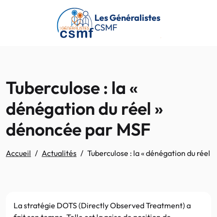
Passer au contenu principal
Les Généralistes
CSMF
Tuberculose : la «
dénégation du réel »
dénoncée par MSF
Accueil
Actualités
Tuberculose : la « dénégation du réel
La stratégie DOTS (Directly Observed Treatment) a
fait son temps. Telle est la prise de position de