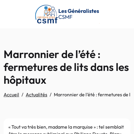
Passer au contenu principal
Les Généralistes
CSMF
Marronnier de l’été :
fermetures de lits dans les
hôpitaux
Accueil
Actualités
Marronnier de l’été : fermetures de lit
« Tout va très bien, madame la marquise » : tel semblait
être le message subliminal que Philippe Douste-Blazy