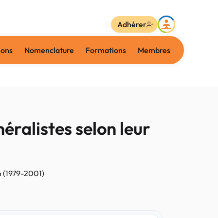
Adhérer
ions
Nomenclature
Formations
Membres
éralistes selon leur
on (1979-2001)