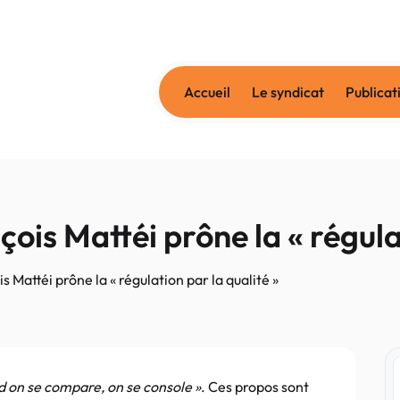
Accueil
Le syndicat
Publicat
is Mattéi prône la « régulat
 Mattéi prône la « régulation par la qualité »
d on se compare, on se console »
. Ces propos sont