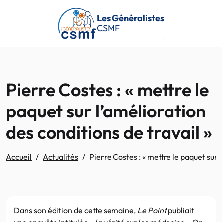
Passer au contenu principal
Les Généralistes
CSMF
Pierre Costes : « mettre le
paquet sur l’amélioration
des conditions de travail »
Accueil
Actualités
Pierre Costes : « mettre le paquet sur 
Dans son édition de cette semaine,
Le Point
publiait
une enquête intitulée
« la vérité sur les médecins »
. On