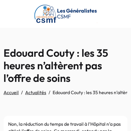
Passer au contenu principal
Les Généralistes
CSMF
Edouard Couty : les 35
heures n’altèrent pas
l’offre de soins
Accueil
Actualités
Edouard Couty : les 35 heures n’altèren
Non, la réduction du temps de travail à l’Hôpital n’a pas
altéré l’offre de soins. Ce mercredi, entendu par la