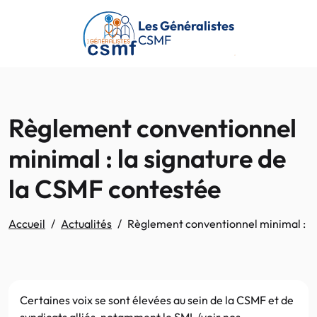
Passer au contenu principal
Les Généralistes
CSMF
Règlement conventionnel
minimal : la signature de
la CSMF contestée
Accueil
Actualités
Règlement conventionnel minimal : la
Certaines voix se sont élevées au sein de la CSMF et de
syndicats alliés, notamment le SML (voir nos