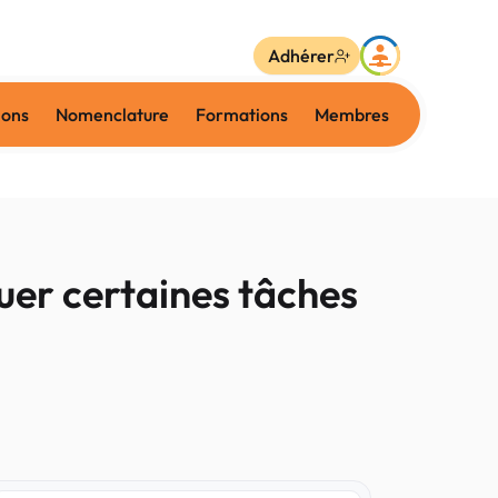
Adhérer
ions
Nomenclature
Formations
Membres
uer certaines tâches