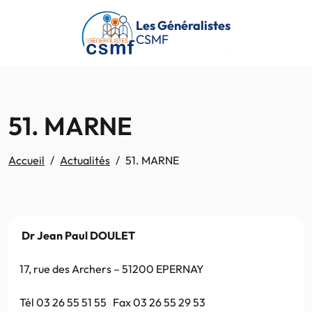
Passer au contenu principal
Les Généralistes
CSMF
51. MARNE
Accueil
Actualités
51. MARNE
Dr Jean Paul DOULET
17, rue des Archers – 51200 EPERNAY
Tél 03 26 55 51 55 Fax 03 26 55 29 53