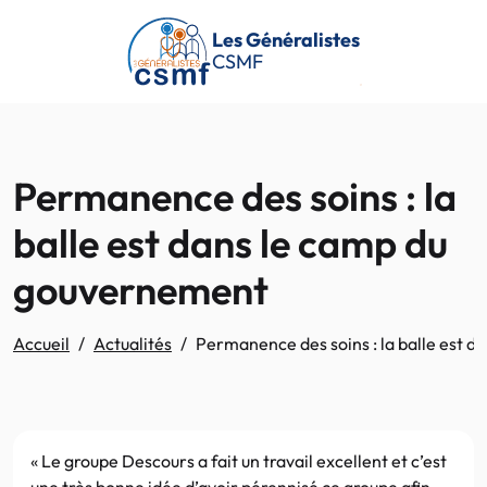
Passer au contenu principal
Les Généralistes
CSMF
Permanence des soins : la
balle est dans le camp du
gouvernement
Accueil
Actualités
Permanence des soins : la balle est 
« Le groupe Descours a fait un travail excellent et c’est
une très bonne idée d’avoir pérennisé ce groupe afin