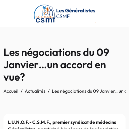
Passer au contenu principal
Les Généralistes
CSMF
Les négociations du 09
Janvier…un accord en
vue?
Accueil
Actualités
Les négociations du 09 Janvier…un a
L’U.N.O.F.- C.S.M.F., premier syndicat de médecins
Généralistes
, a participé à la séance de la négociation