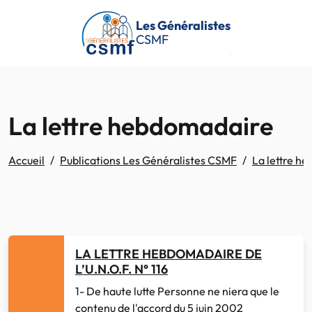
Passer au contenu principal
Les Généralistes
CSMF
La lettre hebdomadaire
Accueil
Publications Les Généralistes CSMF
La lettre h
LA LETTRE HEBDOMADAIRE DE
L’U.N.O.F. N° 116
1- De haute lutte Personne ne niera que le
contenu de l'accord du 5 juin 2002