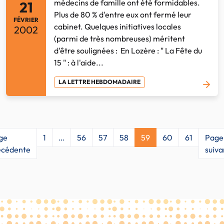
médecins de famille ont été formidables.
21
Plus de 80 % d'entre eux ont fermé leur
FÉVRIER
cabinet. Quelques initiatives locales
2002
(parmi de très nombreuses) méritent
d'être soulignées : En Lozère : " La Fête du
15 " : à l'aide...
LA LETTRE HEBDOMADAIRE
ge
1
…
56
57
58
59
60
61
Page
écédente
suiva