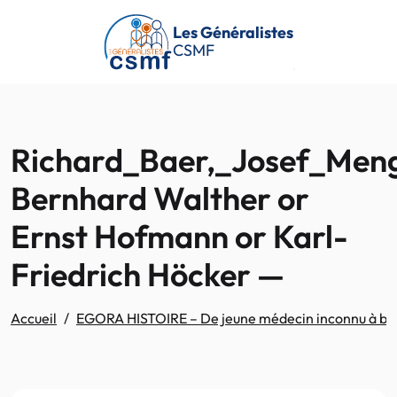
Passer au contenu principal
Les Généralistes
CSMF
Richard_Baer,_Josef_Meng
Bernhard Walther or
Ernst Hofmann or Karl-
Friedrich Höcker —
Accueil
EGORA HISTOIRE – De jeune médecin inconnu à bour