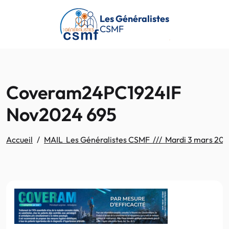
Passer au contenu principal
Les Généralistes
CSMF
Coveram24PC1924IF
Nov2024 695
Accueil
MAIL Les Généralistes CSMF /// Mardi 3 mars 20