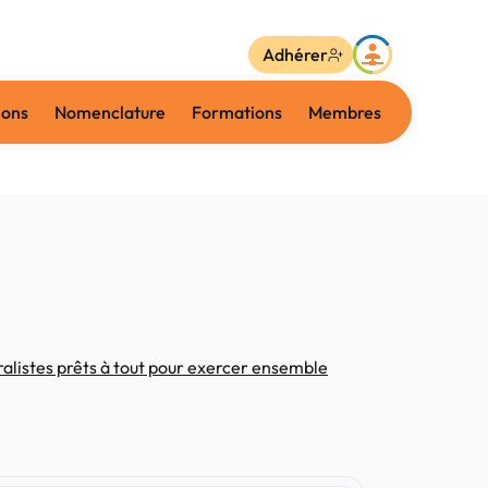
Adhérer
ions
Nomenclature
Formations
Membres
alistes prêts à tout pour exercer ensemble