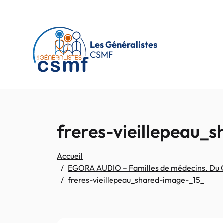
Passer au contenu principal
Les Généralistes
CSMF
freres-vieillepeau_
Accueil
EGORA AUDIO – Familles de médecins. Du Cos
freres-vieillepeau_shared-image-_15_