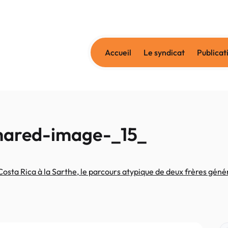
Accueil
Le syndicat
Publicat
shared-image-_15_
ta Rica à la Sarthe, le parcours atypique de deux frères génér